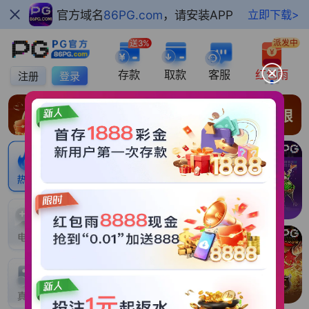
官方域名
86PG.com
，请安装APP
立即下载>
派发中
送3%
存款
取款
客服
红包雨
注册
登录
麻将胡了
赏金女王
PG电子
麻将胡了2
赏金大对决
赏金船长